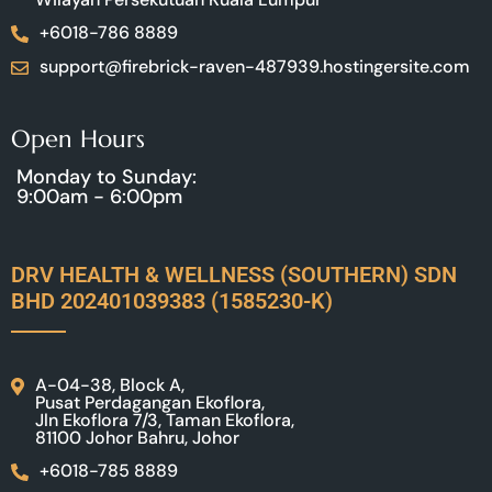
+6018-786 8889
support@firebrick-raven-487939.hostingersite.com
Open Hours
Monday to Sunday:
9:00am - 6:00pm
DRV HEALTH & WELLNESS (SOUTHERN) SDN
BHD 202401039383 (1585230-K)
A-04-38, Block A,
Pusat Perdagangan Ekoflora,
Jln Ekoflora 7/3, Taman Ekoflora,
81100 Johor Bahru, Johor
+6018-785 8889